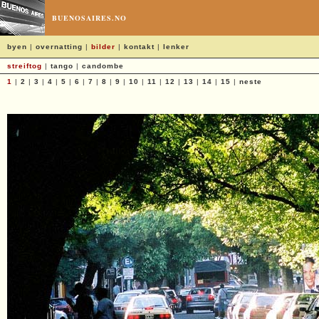
BUENOSAIRES.NO
byen
|
overnatting
|
bilder
|
kontakt
|
lenker
streiftog
|
tango
|
candombe
1
|
2
|
3
|
4
|
5
|
6
|
7
|
8
|
9
|
10
|
11
|
12
|
13
|
14
|
15
|
neste