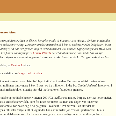
Buenos Aires
onen på denne siden er ikke en komplett guide til Buenos Aires (BsAs), derimot inneholder
s subjektiv synsing. Dessuten brukes nettstedet til å leie ut undertegnedes leiligheter i byen
atting"), så når det gjelder losji er dette nettstedet ikke uhildet. Opplysninger om BsAs som
s her finnes sannsynligvis i
Lonely Planets
reisehåndboksserie, som både har en syv
ders utgave om Argentina generelt pluss en dedikert bok om BsAs. Se også lenkesiden her.
bilder, se
Facebook-
siden.
e valutatips, se
lenger ned på siden
.
res må være en av en håndfull byer i sitt slag i verden. En kosmopolitisk metropol med
ten millioner innbyggere i Stor-BsAs, og tre millioner i indre by,
Capital Federal,
hvorav en i
ansk målestokk en uvanlig stor del har levd over fattigdomsgrensen.
miske og politiske kaoset vinteren 2001/02 medførte at mange borgere nærmest over natten
tisk endrede levevilkår, som for noen resulterte i at man ene dagen var tilnærmet
sefamilie, for neste dag å bo på gaten. President Kirchner vant en stor del av
ens tillit etter valget i 2003, og under hans administrasjon vedtok parlamentet bl.a. å
mmunitetslovene som har beskyttet mange av de ansvarlige innen ex-militærjuntaens