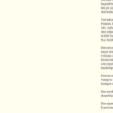
tangentbor
den gir se
skal holde
Ved ankom
Pistarini.
180. Anbef
etter toll
til EZE fo
bl.a. best
Dersom ma
meget stor
Colonias a
Montevideo
som regulæ
hundrelapp
Dersom ma
Vanligvis
fredagen i
Den norsk
ekspedisj
Den argen
E-post eno