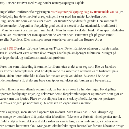
r). Pusene tar livet med ro og holder nattergalsplagen i sjakk.
ingsskifter innfører ofte regjeringen
restriksjoner på kjøp og salg av utenlandsk valuta
(les:
elvfølgelig har dette medført at regjeringen i stor grad har mistet kontrollen over
ling, siden alle som kan veksler svart. For turister betyr dette følgende: Den som vil få
lle kostnader i Argentina i betydelig grad ved å la være å bruke utenlandsk kredittkort i
 Man lar være å ta ut penger i minibank. Man lar være å veksle i bank. Man spør istedenfor
på en OK restaurant der man spiser om de vet om noen. Eller man går på gaten rundt
ro eller Recoleta. Eller man spør noen som driver nettsted om Buenos Aires.
ortet
SUBE
brukes på byens busser og T-bane. Dette må kjøpes på noen utvalgte steder,
en vil etterhvert være at man ikke trenger å tenke på småpenger til bussen. Mangel på
 et legendarisk og småkomisk nasjonalt problem.
ører har som målsetting å komme fort frem, uten at det arter seg som Rio de Janeiros
ers Formel 1-komplekser. Ved holdeplassene må sistemann ombord være forberedt på å
fast, siden døren ofte ikke lukkes før bussen er på vei videre. Bussene i BsAs er
ende konstruert slik at dørene bare kan åpnes og lukkes når bussen er i bevegelse...
ttet i BsAs er omfattende og innfløkt, og består av over tre hundre linjer. Forskjellige
opererer forskjellige linjer, og dekorerer dem i fargekombinasjoner og mønstre som gjør en
kerer varm om hjertet. Flere av busslinjene har en sterk symbolfunksjon hos portenos
Aires-væringer" på nordnorsk). 60-bussen er legendarisk i så måte.
 rask og trygg, men slutter å operere før midnatt. Men BsAs har 38 500 drosjer, og
er mange av dem klare til å praies eller å bestilles. Takstene er fortsatt rimelige etter norsk
Endel sjåfører foretrekker å strekke ruten en smule lengre enn nødvendig, så det er ingen
ite omtrent hvor man skal. Mange av lokalbefolkningen foretrekker fortsatt å bestille drosje