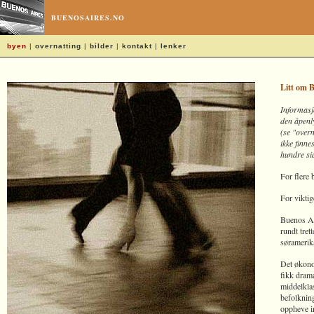
BUENOSAIRES.NO
byen
|
overnatting
|
bilder
|
kontakt
|
lenker
Litt om 
Informasj
den åpenly
(se "overn
ikke finne
hundre si
For flere 
For viktig
Buenos Ai
rundt tret
søramerik
Det økono
fikk drama
middelklas
befolkning
oppheve i