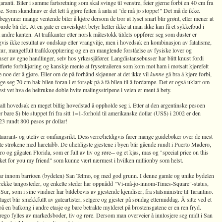
aranti. Biler i samme fartsretning som skal svinge til venstre, feier gjerne forbi en 40 cm fra
. Som skandinav er det lett å gjøre feilen å anta at "de må jo stoppe!" Det må de ikke.
egynner mange ventende biler å kjøre dersom de tror at lyset snart blir grønt, eller mener at
burde bli det. At en gate er enveiskjørt betyr heller ikke at man ikke kan få et sykkelbud i
 andre kanten. At trafikanter etter norsk målestokk tildels oppfører seg som duster er
vis ikke resultat av ondskap eller vrangvilje, men i hovedsak en kombinasjon av fatalisme,
ur, mangelfull trafikkopplæring og en en manglende forståelse av fysiske lover og
er av egne handlinger, selv hos yrkessjåfører. Langdistansebusser har blitt knust fordi
tførte forbikjøring og kanskje mente at frysetraileren som kom mot ham i motsatt kjørefelt
 noe der å gjøre. Eller om de på forhånd skjønner at det ikke vil
kunne
gå bra å kjøre forbi,
ge seg 70 cm bak bilen foran i et forsøk på å få bilen til å fordampe. Det er også uklart om
lest vet hva de heltrukne doble hvite malingsstripene i veien er ment å bety.
all hovedsak en meget billig hovedstad å oppholde seg i. Etter at den argentinske pesoen
r bare $) ble sluppet fri fra sitt 1=1-forhold til amerikanske dollar (US$) i 2002 er den
23 rundt 800 pesos pr dollar!
taurant- og uteliv er omfangsrikt. Dessverre/heldigvis farer mange guidebøker over de mest
te strøkene med harelabb. De uheldigste gjestene i byen blir gående rundt i Puerto Madero,
o og gågaten Florida, som er full av liv og røre-- og et kjas, mas og "special price on this
acket for you my friend" som kunne vært nærmest i hvilken millionby som helst.
r innom barrioen (bydelen) San Telmo, og med god grunn. I denne gamle og unike bydelen
 rekke tangosteder, og enkelte steder har oppnådd "Vi-må-jo-innom-Times-Square"-status,
 Sur, som i sine vinduer har bildebevis av gjestende kjendiser; fra statsministre til Tarantino.
aget blir smekkfullt av gateartister, selgere og gjester på søndag ettermiddag. Å sitte ved et
å en balkong i andre etasje og bare betrakte mylderet på brostensgatene er en ren fryd.
rego fylles av markedsboder, liv og røre. Dersom man overveier å innlosjere seg midt i San