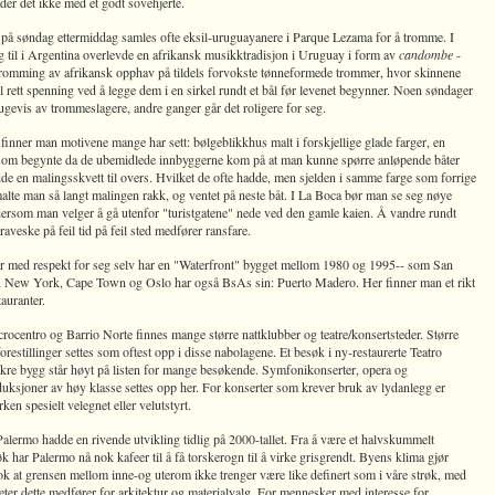
er det ikke med et godt sovehjerte.
t på søndag ettermiddag samles ofte eksil-uruguayanere i Parque Lezama for å tromme. I
g til i Argentina overlevde en afrikansk musikktradisjon i Uruguay i form av
candombe
-
tromming av afrikansk opphav på tildels forvokste tønneformede trommer, hvor skinnene
il rett spenning ved å legge dem i en sirkel rundt et bål før levenet begynner. Noen søndager
gevis av trommeslagere, andre ganger går det roligere for seg.
finner man motivene mange har sett: bølgeblikkhus malt i forskjellige glade farger, en
 som begynte da de ubemidlede innbyggerne kom på at man kunne spørre anløpende båter
e en malingsskvett til overs. Hvilket de ofte hadde, men sjelden i samme farge som forrige
alte man så langt malingen rakk, og ventet på neste båt. I La Boca bør man se seg nøye
ersom man velger å gå utenfor "turistgatene" nede ved den gamle kaien. Å vandre rundt
veske på feil tid på feil sted medfører ransfare.
 med respekt for seg selv har en "Waterfront" bygget mellom 1980 og 1995-- som San
, New York, Cape Town og Oslo har også BsAs sin: Puerto Madero. Her finner man et rikt
tauranter.
ocentro og Barrio Norte finnes mange større nattklubber og teatre/konsertsteder. Større
restillinger settes som oftest opp i disse nabolagene. Et besøk i ny-restaurerte Teatro
kre bygg står høyt på listen for mange besøkende. Symfonikonserter, opera og
duksjoner av høy klasse settes opp her. For konserter som krever bruk av lydanlegg er
rken spesielt velegnet eller velutstyrt.
alermo hadde en rivende utvikling tidlig på 2000-tallet. Fra å være et halvskummelt
 har Palermo nå nok kafeer til å få torskerogn til å virke grisgrendt. Byens klima gjør
ok at grensen mellom inne-og uterom ikke trenger være like definert som i våre strøk, med
ter dette medfører for arkitektur og materialvalg. For mennesker med interesse for