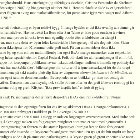
ttighetsbrudd. Hans etterfølger (og tilfeldigvis ektefelle) Cristina Fernandéz de Kirchner
dentvalget i 2007, og ble gjenvalgt oktober 2011. Hennes ektefelle døde av et hjerteinfarkt
tter fulgte en sving mot markedsliberalisme, før peronistene igjen vant valget med Alberto
 i 2019.
lse tatt i betraktning er byen relativt trygg. I mange bydeler er det ikke uvanlig at kvinner går
jem fra nattelivet. Havnestrøket La Boca eller San Telmo er ikke gode områder å svinse
ens man prøver å huske hvor man egentlig bodde etter at klubbene har stengt i
en, men store deler av byen føles komfortable å bevege seg i til alle døgnets tider. Siden
eder ikke åpner før 02 kommer dette godt med. På den annen side er dette ikke
e by, og som enhver multimillionby har også BsAs mange mennesker uten respekt for
 og helse, spesielt utenfor Capital Federal. Folk blir skutt for alt fra småpenger til en fin bil,
appes for løsepenger, publikum havner i skuddvekslinger mellom kriminelle og politistyrker
vnte har mørkeblå klær), billettselgere blir torturert til å åpne kassaskapet før de blir drept
timennene på vakt utenfor plutselig lider av diagnosen
økonomisk indusert døvblindhet
, en
m også rammer dommerstanden. Bevæpnede ran av butikker gir ikke nødvendigvis
rifter. Dersom man usannsynlig nok skulle bli ransoffer, er det greit å bevare roen og gi fra
akene, rolig og greit. Klisjeen "ikke prøv å spille helt" er fortsatt gyldig.
er sagt: Pr. innbygger er det er færre drapsofre i BsAs enn trafikkdødsofre i Norge.
inger oss til den egentlige faren for ens liv og sikkerhet i BsAs. I Norge omkommer 4,3
r. 100 000 innbygger i trafikken pr. år. I Sverige 2,9/100 000.
a er tallet over 18/100 000. I tillegg er andelen fotgjengere overrepresentert. Med andre ord:
tig å skrinlegge tanken om fotgjengeres rettigheter som man er vant med hjemmenfra. I
 lysregulering har føreren av det største kjøretøyet i hurtigst fart de facto forkjørsrett.
mmer ofte susende ut i kryssene fra smågater, med eller uten lys (at det blir mørkt ute betyr
ndigvis at de slår på annet enn parkeringslys). Å krysse gaten på grønt er heller ikke noen