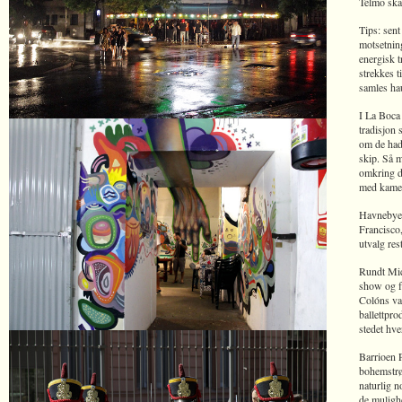
Telmo skad
Tips: sen
motsetnin
energisk 
strekkes t
samles hau
I La Boca 
tradisjon
om de hadd
skip. Så m
omkring d
med kamera
Havnebyer
Francisco
utvalg res
Rundt Micr
show og fo
Colóns va
ballettpro
stedet hve
Barrioen P
bohemstrøk
naturlig n
de mulighe