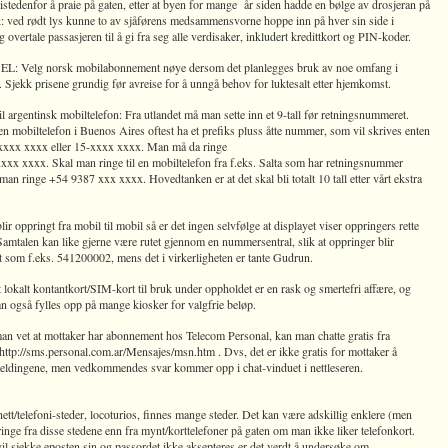
 istedenfor å praie på gaten, etter at byen for mange år siden hadde en bølge av drosjeran på
k: ved rødt lys kunne to av sjåførens medsammensvorne hoppe inn på hver sin side i
g overtale passasjeren til å gi fra seg alle verdisaker, inkludert kredittkort og PIN-koder.
 Velg norsk mobilabonnement nøye dersom det planlegges bruk av noe omfang i
 Sjekk prisene grundig før avreise for å unngå behov for luktesalt etter hjemkomst.
il argentinsk mobiltelefon: Fra utlandet må man sette inn et 9-tall før retningsnummeret.
 en mobiltelefon i Buenos Aires oftest ha et prefiks pluss åtte nummer, som vil skrives enten
xxx xxxx eller 15-xxxx xxxx. Man må da ringe
xxx xxxx. Skal man ringe til en mobiltelefon fra f.eks. Salta som har retningsnummer
an ringe +54 9387 xxx xxxx. Hovedtanken er at det skal bli totalt 10 tall etter vårt ekstra
r oppringt fra mobil til mobil så er det ingen selvfølge at displayet viser oppringers rette
amtalen kan like gjerne være rutet gjennom en nummersentral, slik at oppringer blir
rt som f.eks. 541200002, mens det i virkerligheten er tante Gudrun.
 lokalt kontantkort/SIM-kort til bruk under oppholdet er en rask og smertefri affære, og
n også fylles opp på mange kiosker for valgfrie beløp.
n vet at mottaker har abonnement hos Telecom Personal, kan man chatte gratis fra
 http://sms.personal.com.ar/Mensajes/msn.htm . Dvs, det er ikke gratis for mottaker å
eldingene, men vedkommendes svar kommer opp i chat-vinduet i nettleseren.
ett/telefoni-steder, locoturios, finnes mange steder. Det kan være adskillig enklere (men
ringe fra disse stedene enn fra mynt/korttelefoner på gaten om man ikke liker telefonkort.
l sjekke eposten sin og passordet ikke aksepteres er det verdt å undersøke om