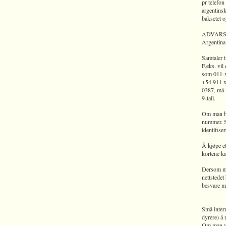
pr telefon
argentins
baksetet o
ADVARSEL:
Argentina.
Samtaler t
F.eks. vil
som 011-x
+54 911 x
0387, må m
9-tall.
Om man bli
nummer. S
identifise
Å kjøpe et
kortene ka
Dersom ma
nettstedet
besvare m
Små intern
dyrere) å 
Om man vi