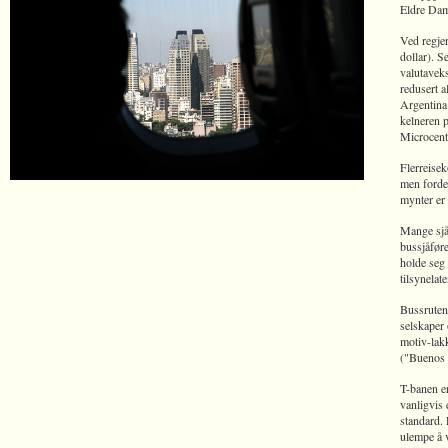
Eldre Dame
Ved regjer
dollar). S
valutaveks
redusert a
Argentina.
kelneren 
Microcent
Flerreisek
men fordel
mynter er
Mange sjåf
bussjåfør
holde seg 
tilsynelat
Bussrutene
selskaper 
motiv-lak
("Buenos 
T-banen er
vanligvis 
standard. 
ulempe å v