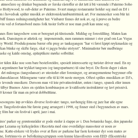
, atmosfære og drinker bugnende av ferske råstoffer er det lett å bli værende i Palermo Soho
o Hollywood, to sub-deler av Palermo. Svært mange restauranter holder seg med en DJ i
m i hovedsak spiller musikk av elektronisk/ambient/etnisk art. For mennesker som blir lei
 biff finnes redningsmuligheter her. Vinbarer finnes det nok av, og å prøve en bedre
in ved et fortausbord mens folk tusler forbi er noe man godt kan unne seg.
nes flere tangoshow som er beregnet på tilreisende. Middag og forestillling. Maten kan
 nok. Dansingen er atletisk og imponerende, men rammen minner i stor grad om Las Vegas
ney World. Produksjonene bærer ofte preg av tankegangen "har vi først kjøpt røykmaskin og
n blinke og skifte farge, skal vi jaggu bruke utstyret". Minimalister bør medbringe
ske og kalde omslag, epileptikere mørke solbriller.
or tiden ikke noe som bare besteforeldre, spesielt interesserte og turister driver med. En ny
 argentinere har trykket tangoen (og tangopartnere) til sine bryst. De fleste dager i uken
 det milongas (tangodanser) av utesteder eller foreninger, og arrangementene begynner ofte
anseklasser. Milongaene varer ofte til kl 06 neste morgen. Oftest spilles musikken av DJ's,
av levende musikere. Dersom man vil leie privatinstruktør, enten i tango, spansk eller innen
, tilbyr Buenos Aires en sjelden kombinasjon av kvalifiserte instruktører og lavt prisnivå.
0 kroner får man en privat dobbelttime.
songens løp avvikles diverse festivaler: tango, uavhengig film og jazz har alle egne
er. Tangofestivalen ble første gang arrangert i 1998, og finner sted i begynnelsen av mars.
film har sin festival i april, jazz i mai.
res' parker og grøntområder er gode steder å slappe av i. Den botaniske hage, den japanske
que Lezama og kirkegården i Recoleta med sine overdådige mausoleer er noen av
ene. Katte-elskere vil frydes over at flere av parkene har faste kolonier dyr som mates av
ne, fortrinnsvis av befolkningsgruppen som kunne klassifiseres som EED (Eksentriske