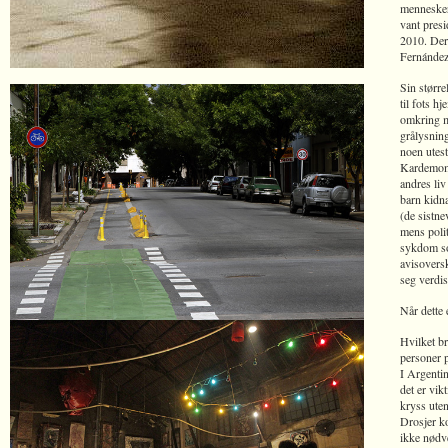
menneskere
vant presi
2010. Dere
Fernández
Sin større
til fots h
omkring m
grålysning
noen utest
Kardemomm
andres liv
barn kidn
(de sistne
mens poli
sykdom so
avisoversk
seg verdis
Når dette 
Hvilket br
personer p
I Argentin
det er vik
kryss uten
Drosjer ko
ikke nødve