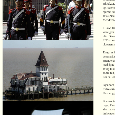
arkitektur
og Palerm
hjørnet so
av å spise
Mendoza-v
I BsAs fin
være grei
eller Dis
LED som ka
oksygenma
Tango er f
generasjon
arrangeres
med åpne d
av og til 
andre felt
For ca. 20
Gjennom se
festivaluk
Uavhengig 
Buenos Ai
hage, Par
alternativ
innbygger