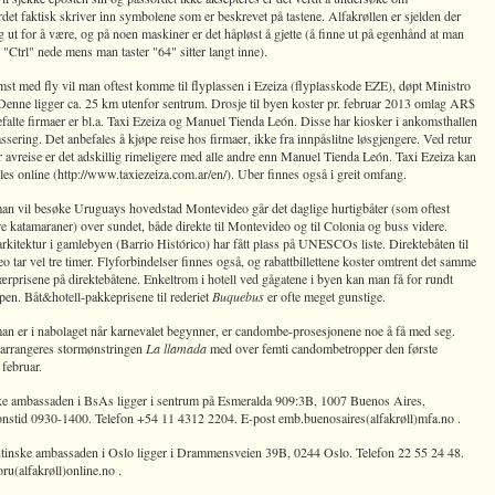
det faktisk skriver inn symbolene som er beskrevet på tastene. Alfakrøllen er sjelden der
g ut for å være, og på noen maskiner er det håpløst å gjette (å finne ut på egenhånd at man
 "Ctrl" nede mens man taster "64" sitter langt inne).
st med fly vil man oftest komme til flyplassen i Ezeiza (flyplasskode EZE), døpt Ministro
 Denne ligger ca. 25 km utenfor sentrum. Drosje til byen koster pr. februar 2013 omlag AR$
alte firmaer er bl.a. Taxi Ezeiza og Manuel Tienda León. Disse har kiosker i ankomsthallen
passering. Det anbefales å kjøpe reise hos firmaer, ikke fra innpåslitne løsgjengere. Ved retur
r avreise er det adskillig rimeligere med alle andre enn Manuel Tienda León. Taxi Ezeiza kan
illes online (http://www.taxiezeiza.com.ar/en/). Uber finnes også i greit omfang.
n vil besøke Uruguays hovedstad Montevideo går det daglige hurtigbåter (som oftest
e katamaraner) over sundet, både direkte til Montevideo og til Colonia og buss videre.
rkitektur i gamlebyen (Barrio Histórico) har fått plass på UNESCOs liste. Direktebåten til
 tar vel tre timer. Flyforbindelser finnes også, og rabattbillettene koster omtrent det samme
rprisene på direktebåtene. Enkeltrom i hotell ved gågatene i byen kan man få for rundt
en. Båt&hotell-pakkeprisene til rederiet
Buquebus
er ofte meget gunstige.
n er i nabolaget når karnevalet begynner, er candombe-prosesjonene noe å få med seg.
 arrangeres stormønstringen
La llamada
med over femti candombetropper den første
 februar.
e ambassaden i BsAs ligger i sentrum på Esmeralda 909:3B, 1007 Buenos Aires,
onstid 0930-1400. Telefon +54 11 4312 2204. E-post emb.buenosaires(alfakrøll)mfa.no .
tinske ambassaden i Oslo ligger i Drammensveien 39B, 0244 Oslo. Telefon 22 55 24 48.
ru(alfakrøll)online.no .