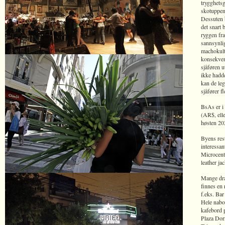
trygghetsg
skotuppene
Dessuten b
det snart 
ryggen fra
sannsynlig
machokult
konsekvens
sjåføren u
ikke hadde
kan de leg
sjåfører f
BsAs er i 
(AR$, elle
høsten 20
Byens res
interessan
Microcentr
leather j
Mange dra
finnes en
f.eks. Bar
Hele nabol
kafebord p
Plaza Dor